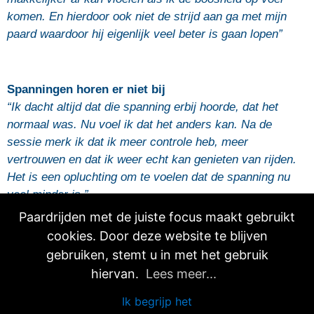
komen.
En hierdoor ook niet de strijd aan ga met mijn
paard waardoor hij eigenlijk veel beter is gaan lopen”
Spanningen horen er niet bij
“Ik dacht altijd dat die spanning erbij hoorde, dat het
normaal was. Nu voel ik dat het anders kan. Na de
sessie merk ik dat ik meer controle heb, meer
vertrouwen en dat ik weer echt kan genieten van rijden.
Het is een opluchting om te voelen dat
de spanning nu
veel minder is.”
Paardrijden met de juiste focus maakt gebruikt
cookies. Door deze website te blijven
gebruiken, stemt u in met het gebruik
hiervan.
Lees meer...
JA! Ik wil een betere ruiter worden
Ik begrijp het